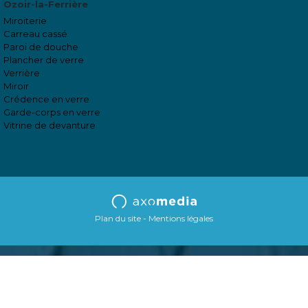
Ozoir-la-Ferrière
Miroiterie
Carreau cassé
Paroi de douche
Plancher de verre
Verrière
Miroir
Crédence en verre
Garde-corps en verre
Vitrine de devanture
Plan du site
Mentions légales