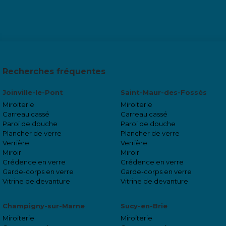
Recherches fréquentes
Joinville-le-Pont
Saint-Maur-des-Fossés
Miroiterie
Miroiterie
Carreau cassé
Carreau cassé
Paroi de douche
Paroi de douche
Plancher de verre
Plancher de verre
Verrière
Verrière
Miroir
Miroir
Crédence en verre
Crédence en verre
Garde-corps en verre
Garde-corps en verre
Vitrine de devanture
Vitrine de devanture
Champigny-sur-Marne
Sucy-en-Brie
Miroiterie
Miroiterie