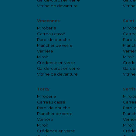
Garde-corps en verre
Garde-
Vitrine de devanture
Vitrin
Vincennes
Saint
Miroiterie
Miroit
Carreau cassé
Carrea
Paroi de douche
Paroi
Plancher de verre
Planch
Verrière
Verriè
Miroir
Miroir
Crédence en verre
Créde
Garde-corps en verre
Garde-
Vitrine de devanture
Vitrin
Torcy
Serris
Miroiterie
Miroit
Carreau cassé
Carrea
Paroi de douche
Paroi
Plancher de verre
Planch
Verrière
Verriè
Miroir
Miroir
Crédence en verre
Créde