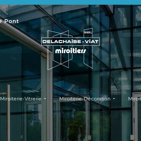
le Pont
Miroiterie-Vitrerie
Miroiterie-Décoration
Miro