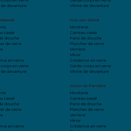
corps en verre
Garde-corps en verre
e de devanture
Vitrine de devanture
-Mandé
Ivry-sur-Seine
erie
Miroiterie
u cassé
Carreau cassé
 de douche
Paroi de douche
er de verre
Plancher de verre
re
Verrière
Miroir
nce en verre
Crédence en verre
corps en verre
Garde-corps en verre
e de devanture
Vitrine de devanture
Ozoir-la-Ferrière
erie
Miroiterie
u cassé
Carreau cassé
 de douche
Paroi de douche
er de verre
Plancher de verre
re
Verrière
Miroir
nce en verre
Crédence en verre