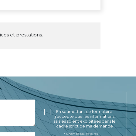
ces et prestations.
En soumettant ce formulaire,
j’accepte que les informations
saisies soient exploitées dans le
cadre strict de ma demande
* Champs obligatoires