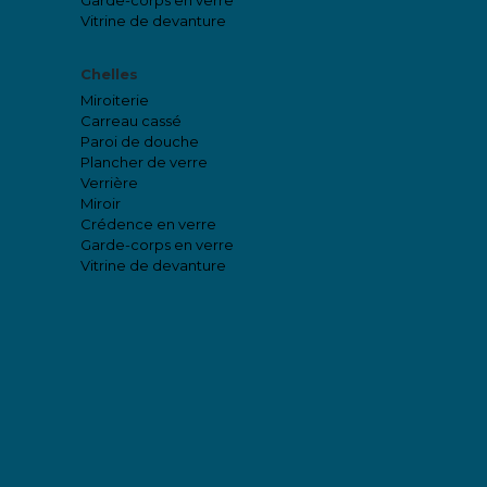
Garde-corps en verre
Vitrine de devanture
Chelles
Miroiterie
Carreau cassé
Paroi de douche
Plancher de verre
Verrière
Miroir
Crédence en verre
Garde-corps en verre
Vitrine de devanture