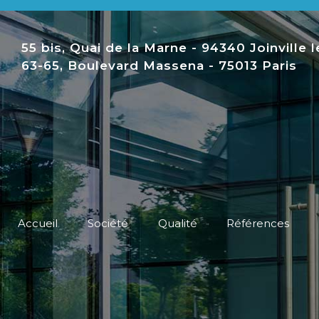
55 bis, Quai de la Marne - 94340 Joinville 
63-65, Boulevard Massena - 75013 Paris
Accueil
Société
Qualité
Références