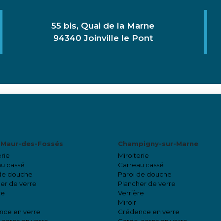
55 bis, Quai de la Marne
94340 Joinville le Pont
-Maur-des-Fossés
Champigny-sur-Marne
erie
Miroiterie
u cassé
Carreau cassé
 de douche
Paroi de douche
er de verre
Plancher de verre
re
Verrière
Miroir
nce en verre
Crédence en verre