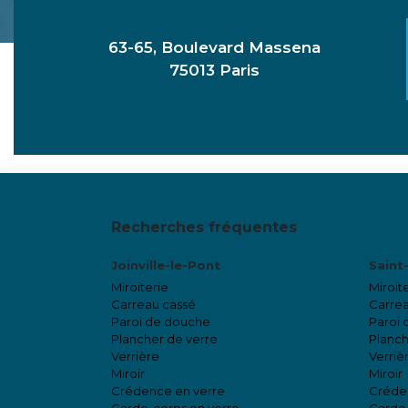
63-65, Boulevard Massena
75013 Paris
Recherches fréquentes
Joinville-le-Pont
Saint
Miroiterie
Miroit
Carreau cassé
Carrea
Paroi de douche
Paroi
Plancher de verre
Planch
Verrière
Verriè
Miroir
Miroir
Crédence en verre
Créde