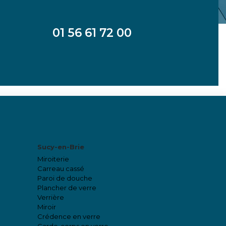
01 56 61 72 00
Sucy-en-Brie
Miroiterie
Carreau cassé
Paroi de douche
Plancher de verre
Verrière
Miroir
Crédence en verre